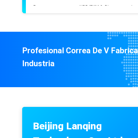
Profesional Correa De V Fabrica
Industria
Beijing Lanqing