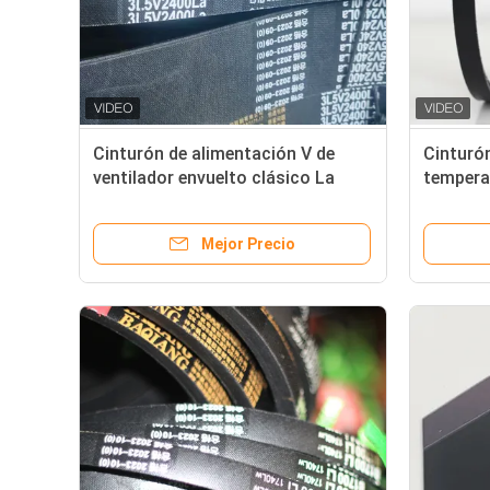
Cinturón de alimentación V de
Cinturón
ventilador envuelto clásico La
tempera
combinación perfecta de y
personalización
Mejor Precio