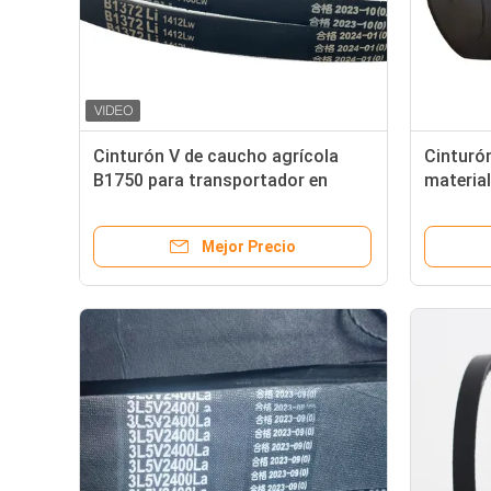
Cinturón V de caucho agrícola
Cinturó
B1750 para transportador en
material
embalaje según las necesidades
negro y
del cliente
Mejor Precio