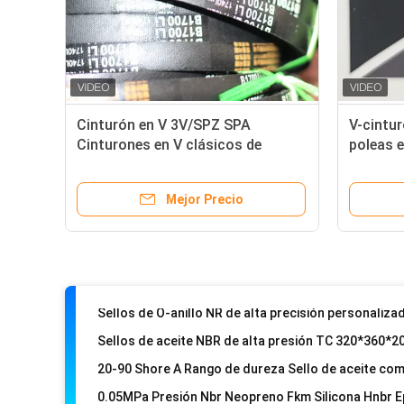
Cinturón en V 3V/SPZ SPA
V-cintur
Cinturones en V clásicos de
poleas 
acuerdo con los requisitos del
tipo SP
cliente
america
Mejor Precio