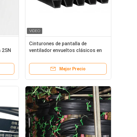
Cinturones de pantalla de
a 2SN
ventilador envueltos clásicos en
o de
5V 15J para todas las industrias
Cualquier color está bien
Mejor Precio