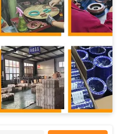
Sello de aceite de alta presión 0,05 MPa TC TG FB NBR para el funcionamiento del sistema hidráulico de larga duración
Cinturón V tipo C resistente al aceite Cinturón V para cualquier color y resistencia a altas temperaturas