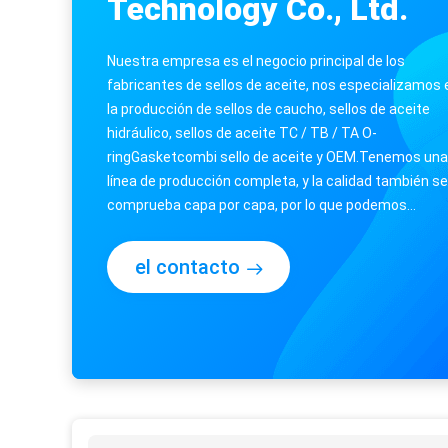
Technology Co., Ltd.
Nuestra empresa es el negocio principal de los
fabricantes de sellos de aceite, nos especializamos 
la producción de sellos de caucho, sellos de aceite
hidráulico, sellos de aceite TC / TB / TA O-
ringGasketcombi sello de aceite y OEM.Tenemos una
línea de producción completa, y la calidad también se
comprueba capa por capa, por lo que podemos
garantizar que nuestros productos pueden ayudarle a 
el contacto