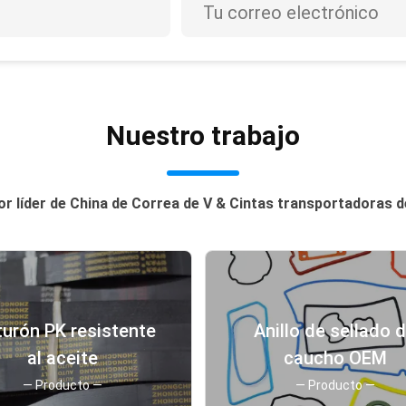
Nuestro trabajo
r líder de China de Correa de V & Cintas transportadoras 
turón PK resistente
Anillo de sellado 
al aceite
caucho OEM
— Producto —
— Producto —