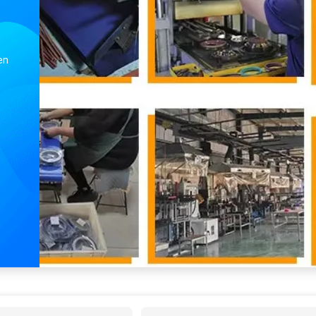
Botón del eje de accionamiento y CV Bota de caucho de articulación Bota de caucho de automóvil Partes de caucho Bota de polvo interior en cualquier color
Sellos de O-anillo NR de alta precisión personalizados en FPM FFKM HNBR NBR Silicone y caucho EPDM
en
...