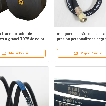
n transportador de
manguera hidráulica de alta
es a granel TD75 de color
presión personalizada negr
 grosor de 5 mm OEM
4SP con superficie lisa y tip
paquete
Mejor Precio
Mejor Precio