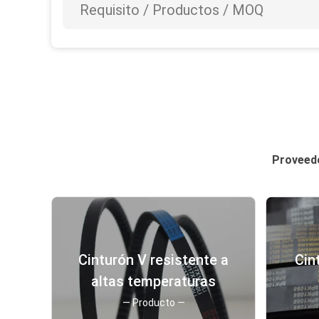
Proveedo
Cinturón V resistente a
Cin
altas temperaturas
— Producto —