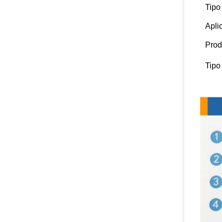
Tipo
Apli
Prod
Tipo
Detal