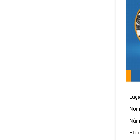
Parám
Luga
Nomb
Núme
El co