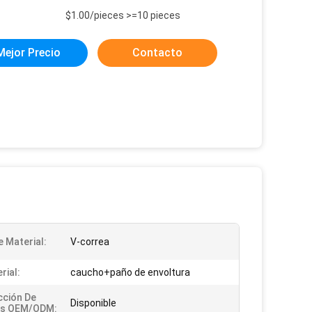
:
$1.00/pieces >=10 pieces
Mejor Precio
Contacto
e Material:
V-correa
rial:
caucho+paño de envoltura
ción De
Disponible
os OEM/ODM: