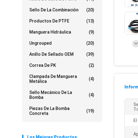
Sello De La Combinación
(20)
Productos De PTFE
(13)
Manguera Hidráulica
(9)
Ungrouped
(20)
Anillo De Sellado OEM
(39)
Correa De PK
(2)
Clampada De Manguera
(4)
Metálica
Inform
Sello Mecánico De La
(4)
Bomba
Se
Piezas De La Bomba
Tr
(19)
Concreta
El
Ap
Los Mejores Productos