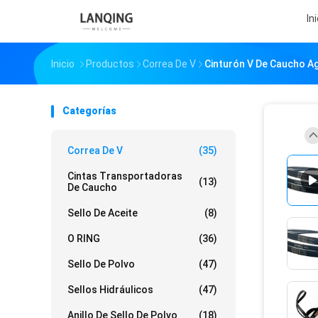
In
Inicio
Productos
Correa De V
Cinturón V De Caucho A
Categorías
Correa De V
(35)
Cintas Transportadoras
(13)
De Caucho
Sello De Aceite
(8)
O RING
(36)
Sello De Polvo
(47)
Sellos Hidráulicos
(47)
Anillo De Sello De Polvo
(18)