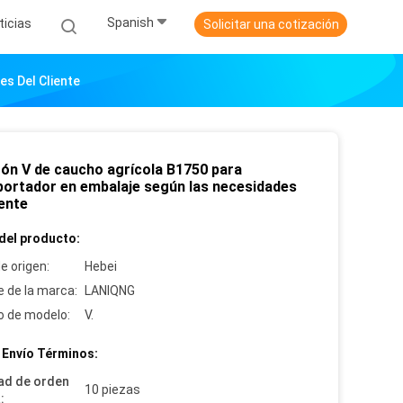
Spanish
ticias
Solicitar una cotización
s Del Cliente
rón V de caucho agrícola B1750 para
portador en embalaje según las necesidades
iente
del producto:
e origen:
Hebei
 de la marca:
LANIQNG
 de modelo:
V.
 Envío Términos:
ad de orden
10 piezas
: