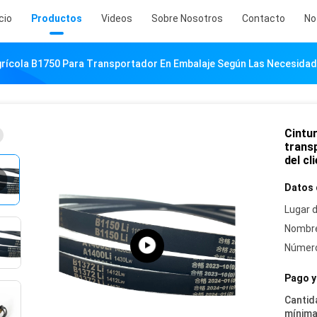
icio
Productos
Videos
Sobre Nosotros
Contacto
No
grícola B1750 Para Transportador En Embalaje Según Las Necesidade
Cintu
trans
del cl
Datos 
Lugar d
Nombre
Número
Pago y
Cantid
mínima