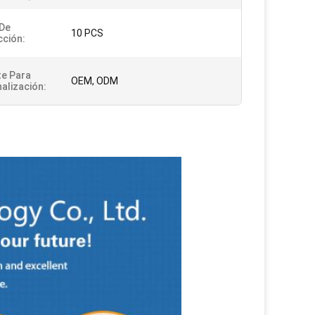
De
10 PCS
ción:
e Para
OEM, ODM
alización: