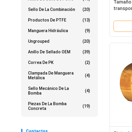
Tamaño 
transpor
Sello De La Combinación
(20)
lateral 
Productos De PTFE
(13)
resisten
Manguera Hidráulica
(9)
Ungrouped
(20)
Anillo De Sellado OEM
(39)
Correa De PK
(2)
Clampada De Manguera
(4)
Metálica
Sello Mecánico De La
(4)
Bomba
Piezas De La Bomba
(19)
Concreta
Contactos