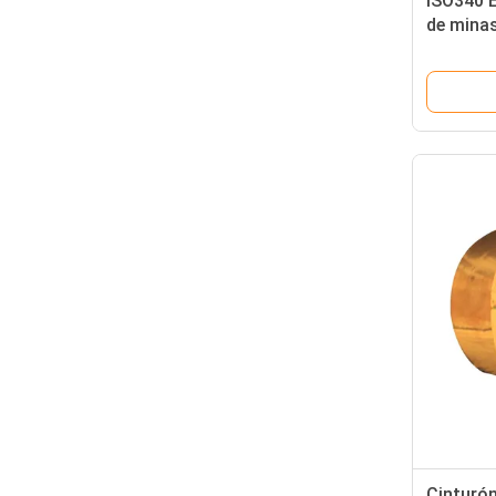
ISO340 
de minas
fuego en
tempera
Cinturó