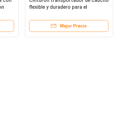
a con
Cinturón transportador de caucho
on
flexible y duradero para el
transporte suave de materiales
Mejor Precio