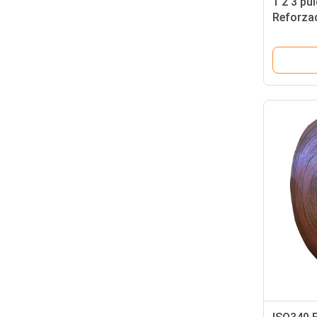
1 2 3 pu
Reforzad
de la ma
combust