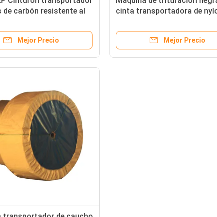
EP Cinturón transportador
Maquina de trituración negr
 de carbón resistente al
cinta transportadora de nyl
 caucho negro para altas
redonda sin fin NN100 para
turas
fabricación OEM/ODM
Mejor Precio
Mejor Precio
n transportador de caucho