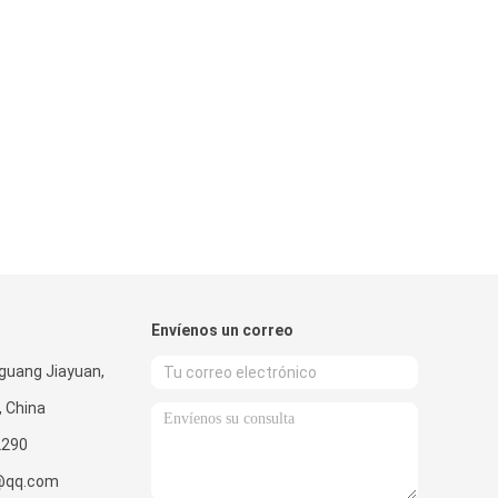
Envíenos un correo
guang Jiayuan,
, China
2290
@qq.com