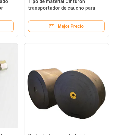
zado
Tipo de material Cinturón
or
transportador de caucho para
OEM Cinturón lateral en todas las
industrias
Mejor Precio