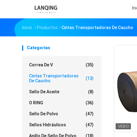
In
Inicio
Productos
Cintas Transportadoras De Caucho
Categorías
Correa De V
(35)
Cintas Transportadoras
(13)
De Caucho
Sello De Aceite
(8)
O RING
(36)
Sello De Polvo
(47)
Sellos Hidráulicos
(47)
Anillo De Sello De Polvo
(18)