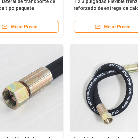
 lateral de transporte de
1 2 3 pulgadas Flexible tren
e tipo paquete
reforzado de entrega de cal
ente para aplicaciones de
manguera de aceite de
 pesado
combustible ensamblaje de
Mejor Precio
Mejor Precio
caucho OEM