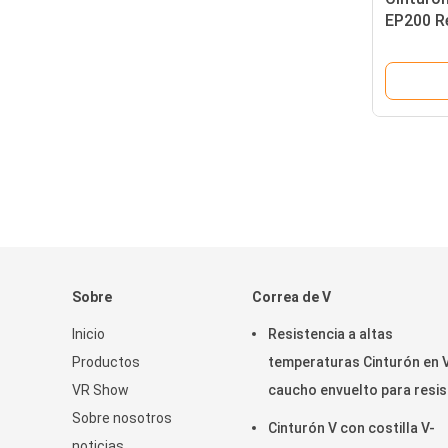
EP200 Re
resisten
todas la
Sobre
Correa de V
Inicio
Resistencia a altas
Productos
temperaturas Cinturón en 
VR Show
caucho envuelto para resis
Sobre nosotros
la tensión Tipo de material
Cinturón V con costilla V-
noticias