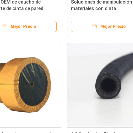
OEM de caucho de
Soluciones de manipulación
te de cinta de pared
materiales con cinta
para todas las industrias
transportadora de caucho 
te al aceite
diseño de paredes laterales
Mejor Precio
Mejor Precio