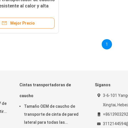
sistente al calor y alta
cia a la tracción para
s industrias
Mejor Precio
1
Cintas transportadoras de
Síganos
3-6-101 Yang
caucho
V de
Xingtai, Hebei
Tamaño OEM de caucho de
tir
transporte de cinta de pared
+861390329
lateral para todas las
3112144594