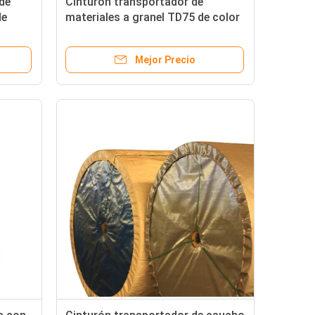
 de
Cinturón transportador de
de
materiales a granel TD75 de color
aje de
negro y grosor de 5 mm OEM
Mejor Precio