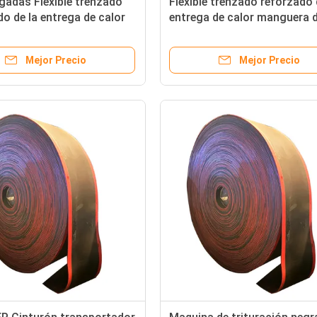
lgadas Flexible trenzado
Flexible trenzado reforzado
o de la entrega de calor
entrega de calor manguera 
nguera de aceite de
aceite de combustible mont
ible ensamblaje de goma
caucho 1 2 3 pulgadas
Mejor Precio
Mejor Precio