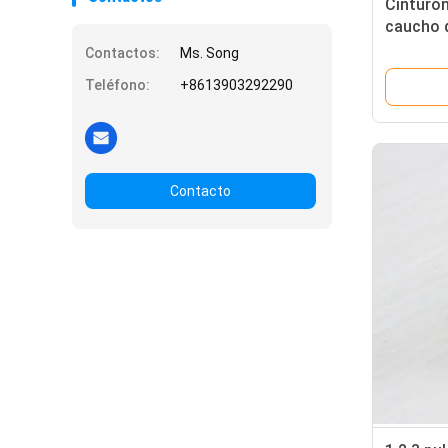
Cinturón
caucho d
transpar
Contactos:
Ms. Song
trabajo
Teléfono:
+8613903292290
Contacto