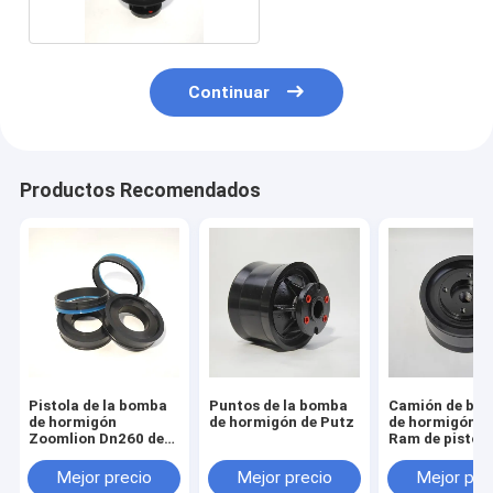
Continuar
Productos Recomendados
Pistola de la bomba
Puntos de la bomba
Camión de bo
de hormigón
de hormigón de Putz
de hormigón 
Zoomlion Dn260 de
Ram de pistón
caucho negro
Mejor precio
Mejor precio
Mejor pre